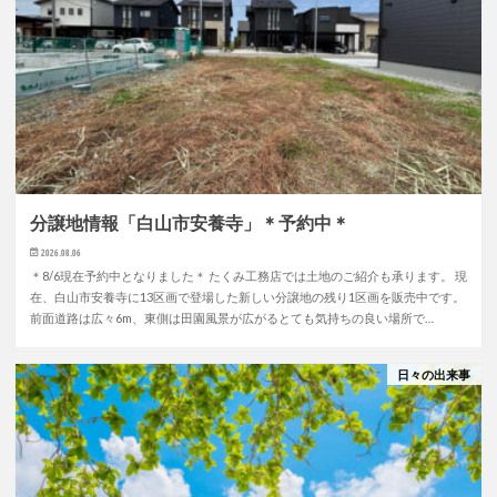
分譲地情報「白山市安養寺」＊予約中＊
2026.08.06
＊8/6現在予約中となりました＊ たくみ工務店では土地のご紹介も承ります。 現
在、白山市安養寺に13区画で登場した新しい分譲地の残り1区画を販売中です。
前面道路は広々6m、東側は田園風景が広がるとても気持ちの良い場所で…
日々の出来事