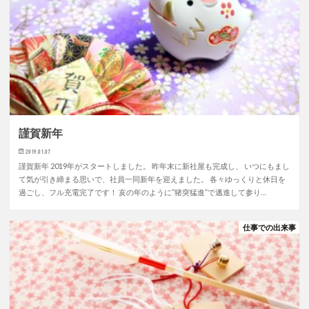
謹賀新年
2019.01.07
謹賀新年 2019年がスタートしました。 昨年末に新社屋も完成し、 いつにもまし
て気が引き締まる思いで、社員一同新年を迎えました。 各々ゆっくりと休日を
過ごし、フル充電完了です！ 亥の年のように”猪突猛進”で邁進して参り…
仕事での出来事