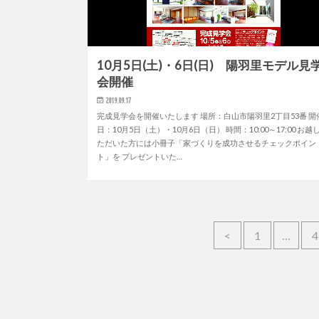
10月5日(土)・6日(日) 陽羽里モデル見
会開催
2019.09.17
完成見学会を開催いたします 場所：白山市陽羽里2丁目53番 開
日：10月5日（土）・10月6日（日） 時間：10:00～17:00 お越
ただいた方には小冊子「家づくりを成功させるチェックポイン
ト」を プレゼントいた…
<
1
…
4