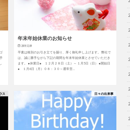
年末年始休業のお知らせ
2019.12.09
ゴ
平素は格別のお引き立てを賜り、厚く御礼申し上げます。 弊社で
手
は、誠に勝手ながら下記の期間を年末年始休業とさせていただき
し
ます。 ●休業日● １２月２８日（土）～ １月5日（日） ●開始日
● １月6日（月）０８：３０～通常営…
ウス
日々の出来事