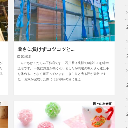
暑さに負けずコツコツと…
2020.07.31
が
こんにちは！たくみ工務店です。 石川県河北郡で建設中のお家の
た
現場です。 一気に気温が高くなりましたが現場の職人さん達は手
職
を休めることなく頑張っています！ きらりと光る汗が素敵です
ね！ お家が完成した際にはお客様の目に見え…
類
日々の出来事