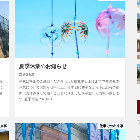
夏季休業のお知らせ
2020.08.04
最
平素は格別のご愛顧くださり心より御礼申し上げます 本年の夏季
に
休業についてお知らせ申し上げます 誠に勝手ながら下記日程の期
さ
間はお休みさせて頂くこととなりました 何卒宜しくお願い致しま
す 夏季休業 2020年8…
出来事
仕事での出来事