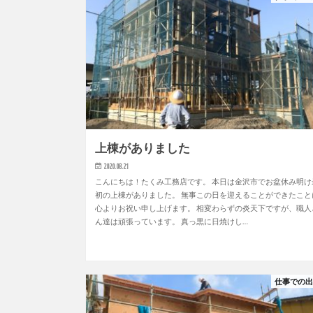
上棟がありました
2020.08.21
こんにちは！たくみ工務店です。 本日は金沢市でお盆休み明け
初の上棟がありました。 無事この日を迎えることができたこと
心よりお祝い申し上げます。 相変わらずの炎天下ですが、職人
ん達は頑張っています。 真っ黒に日焼けし…
仕事での