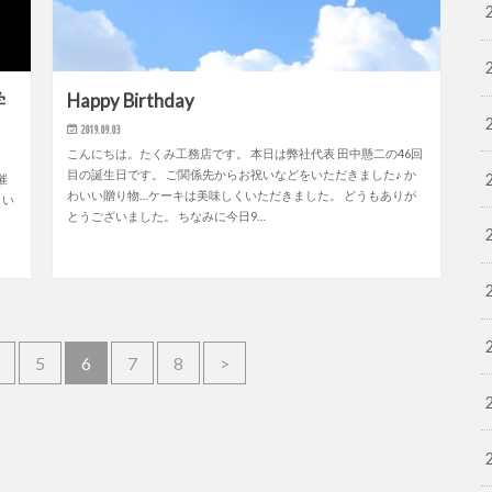
学
Happy Birthday
2019.09.03
こんにちは。たくみ工務店です。 本日は弊社代表 田中懸二の46回
目の誕生日です。 ご関係先からお祝いなどをいただきました♪ か
催
わいい贈り物…ケーキは美味しくいただきました。 どうもありが
しい
とうございました。 ちなみに今日9…
5
6
7
8
>