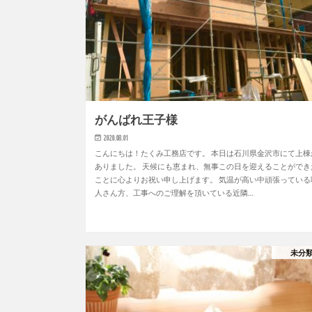
がんばれ王子様
2020.08.01
こんにちは！たくみ工務店です。 本日は石川県金沢市にて上棟
ありました。 天候にも恵まれ、無事この日を迎えることができ
ことに心よりお祝い申し上げます。 気温が高い中頑張っている
人さん方、工事へのご理解を頂いている近隣…
未分