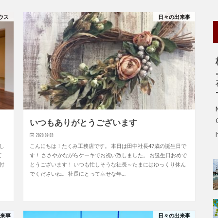
ウス
日々の出来事
いつもありがとうございます
2020.09.03
し
こんにちは！たくみ工務店です。 本日は田中社長47歳の誕生日で
て
す！ ささやかながらケーキでお祝い致しました。 お誕生日おめで
付
とうございます！ いつも忙しそうな社長～たまにはゆっくり休ん
でくださいね。 社長にとって幸せな年…
出来事
日々の出来事