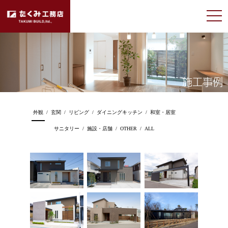
施工事例
外観
/
玄関
/
リビング
/
ダイニングキッチン
/
和室・居室
サニタリー
/
施設・店舗
/
OTHER
/
ALL